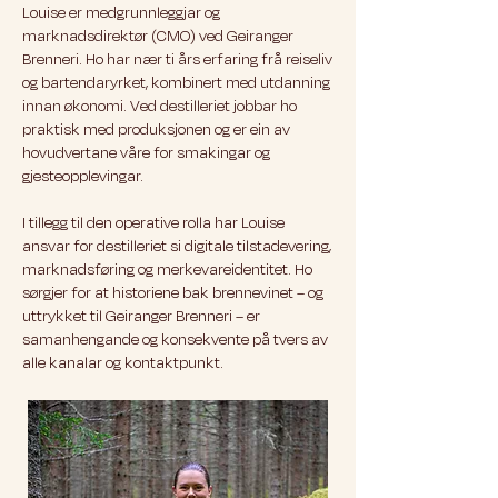
Louise er medgrunnleggjar og
marknadsdirektør (CMO) ved Geiranger
Brenneri. Ho har nær ti års erfaring frå reiseliv
og bartendaryrket, kombinert med utdanning
innan økonomi. Ved destilleriet jobbar ho
praktisk med produksjonen og er ein av
hovudvertane våre for smakingar og
gjesteopplevingar.
I tillegg til den operative rolla har Louise
ansvar for destilleriet si digitale tilstadevering,
marknadsføring og merkevareidentitet. Ho
sørgjer for at historiene bak brennevinet – og
uttrykket til Geiranger Brenneri – er
samanhengande og konsekvente på tvers av
alle kanalar og kontaktpunkt.