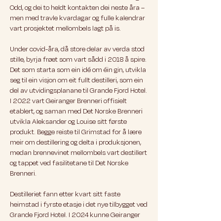
Odd, og dei to heldt kontakten dei neste åra –
men med travle kvardagar og fulle kalendrar
vart prosjektet mellombels lagt på is.
Under covid-åra, då store delar av verda stod
stille, byrja frøet som vart sådd i 2018 å spire.
Det som starta som ein idé om éin gin, utvikla
seg til ein visjon om eit fullt destilleri, som ein
del av utvidingsplanane til Grande Fjord Hotel.
I 2022 vart Geiranger Brenneri offisielt
etablert, og saman med Det Norske Brenneri
utvikla Aleksander og Louise sitt første
produkt. Begge reiste til Grimstad for å lære
meir om destillering og delta i produksjonen,
medan brennevinet mellombels vart destillert
og tappet ved fasilitetane til Det Norske
Brenneri.
Destilleriet fann etter kvart sitt faste
heimstad i fyrste etasje i det nye tilbygget ved
Grande Fjord Hotel. I 2024 kunne Geiranger