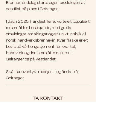
Brenneri endeleg starte eigen produksjon av
destillat på plass i Geiranger.
I dag, i 2025, har destilleriet vorte eit populært
reisemål for besøkjande, med guida
omvisingar, smakingar og eit unikt innblikk i
norsk handverksbrennevin. Kvar flaske er eit
bevis på vårt engasjement for kvalitet,
handverk og den storslåtte naturen i
Geiranger og på Vestlandet.
Skål for eventyr, tradisjon – og ånda frå
Geiranger.
TA KONTAKT
Ørnevegen 198,
6216 Geiranger